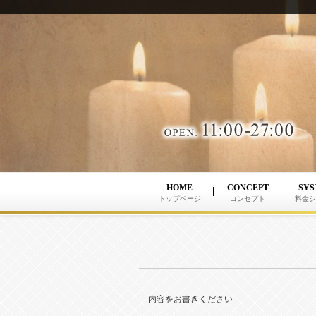
HOME
CONCEPT
SYS
トップページ
コンセプト
料金シ
最
高
級
内容をお書きください
メ