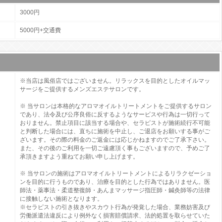
3000円
5000円+交通費
※当店は風俗店ではございません。リラックスを目的としたオイルマッ
サージをご提供するメンズエステサロンです。
※ 当サロンは本格的なアロマオイルトリートメントをご提供するサロン
であり、法令及び公序良俗に反するようなサービスや行為は一切行って
おりません。禁止項目に該当する場合や、セラピストが施術続行不可能
と判断した場合には、直ちに施術を中止し、ご退店をお願いする事がご
ざいます。その際の料金のご返金には応じかねますのでご了承下さい。
また、その後のご利用を一切ご遠慮頂く事もございますので、予めご了
承頂きますよう重ねてお願い申し上げます。
※ 当サロンの施術はアロマオイルトリートメントによるリラクゼーショ
ンを目的に行うものであり、治療を目的とした行為ではありません。医
師法・薬事法・柔道整復師・あんまマッサージ指圧師・鍼灸師等の法律
に接触しない施術となります。
※セラピストの引き抜きやスカウト行為が発覚した場合、業務妨害及び
労働派遣法違反により例外なく損害賠償請求、法的処置を取らせていた