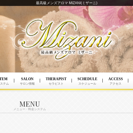
最高級メンズアロマ MIZANI(ミザーニ)
TEM
SALON
THERAPIST
SCHEDULE
ACCESS
ステム
サロン情報
セラピスト
スケジュール
アクセス
MENU
メニュー・料金システム