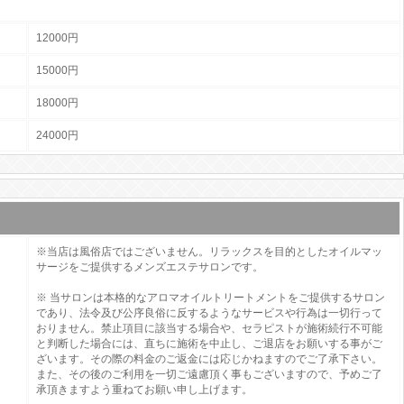
12000円
15000円
18000円
24000円
※当店は風俗店ではございません。リラックスを目的としたオイルマッ
サージをご提供するメンズエステサロンです。
※ 当サロンは本格的なアロマオイルトリートメントをご提供するサロン
であり、法令及び公序良俗に反するようなサービスや行為は一切行って
おりません。禁止項目に該当する場合や、セラピストが施術続行不可能
と判断した場合には、直ちに施術を中止し、ご退店をお願いする事がご
ざいます。その際の料金のご返金には応じかねますのでご了承下さい。
また、その後のご利用を一切ご遠慮頂く事もございますので、予めご了
承頂きますよう重ねてお願い申し上げます。