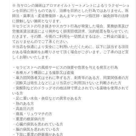
※ 当サロンの施術はアロマオイルトリートメントによるリラクゼーショ
ンを目的に行うものであり、治療を目的とした行為ではありません。医
師法・薬事法・柔道整復師・あんまマッサージ指圧師・鍼灸師等の法律
に接触しない施術となります。
※セラピストの引き抜きやスカウト行為が発覚した場合、業務妨害及び
労働派遣法違反により例外なく損害賠償請求、法的処置を取らせていた
だきます。その際、今後のご利用を一切禁止するほか、ご料金の返金し
ておりませんのでご了承ください。
※当店を快適により安全にご利用いただくために、以下に該当する項目
がある場合施術をお断りさせて頂く場合がございます。ご了承のほど宜
しくお願いいたします。
・セラピストへの風俗サービスの強要や危害を与える発言と行為
・各種カメラ機器による撮影又は盗撮
・暴力団関係者又はそれに準ずる方、刺青等のある方、同業関係者の方
・泥酔又は衛生上などにより当店がご利用頂けないと判断された方
・覚醒剤などのドラッグその他法律で禁止されている薬物を使用されて
いる方
・足に重い水虫・炎症などの異常がある方
・熱のある方
・高血圧の方
・痛風・リュウマチの方
・重度の糖尿病の方
・心臓の病気を患われている方
・脳の病気を患われている方
・下肢に重度の静脈瘤がある方