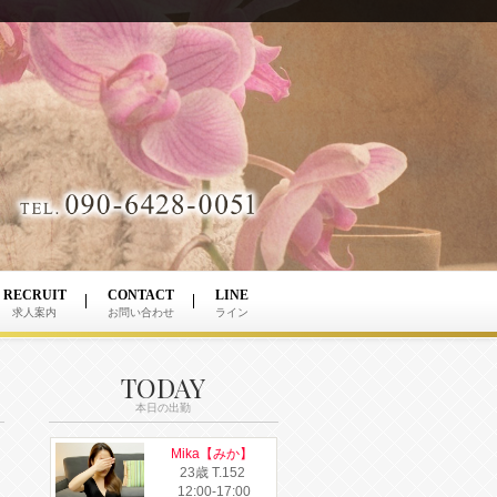
RECRUIT
CONTACT
LINE
求人案内
お問い合わせ
ライン
TODAY
本日の出勤
Mika【みか】
23歳
T
.152
12:00-17:00