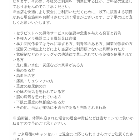
だきます。その際、今後のご利用を一切禁止するほか、ご料金の返金し
ておりませんのでご了承ください。
※当店を快適により安全にご利用いただくために、以下に該当する項目
がある場合施術をお断りさせて頂く場合がございます。ご了承のほど宜
しくお願いいたします。
・セラピストへの風俗サービスの強要や危害を与える発言と行為
・各種カメラ機器による撮影又は盗撮
・暴力団関係者又はそれに準ずる方、刺青等のある方、同業関係者の方
・泥酔又は衛生上などにより当店がご利用頂けないと判断された方
・覚醒剤などのドラッグその他法律で禁止されている薬物を使用されて
いる方
・足に重い水虫・炎症などの異常がある方
・熱のある方
・高血圧の方
・痛風・リュウマチの方
・重度の糖尿病の方
・心臓の病気を患われている方
・脳の病気を患われている方
・下肢に重度の静脈瘤がある方
・その他、当店が施術に不適当であると判断される行為
※ 施術後、体調を崩された場合の返金や責任などは当サロンでは負いか
ねますので予めご了承ください。
※ ご来店後のキャンセル・ご返金には応じられませんのでご注意くださ
いませ。