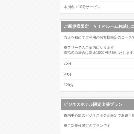
ー・
本指名＋10分サービス
料
金
ご新規様限定 ＶＩＰルームお試し
シ
ス
当店を初めてご利用のお客様限定のコース
テ
※フリーでのご案内になります
御指名の場合は別途1000円頂戴いたします
ム
75分
案
90分
内
120分
ビジネスホテル限定出張プラン
市内中心部のビジネスホテル限定で派遣可
※ご新規様限定のプランです