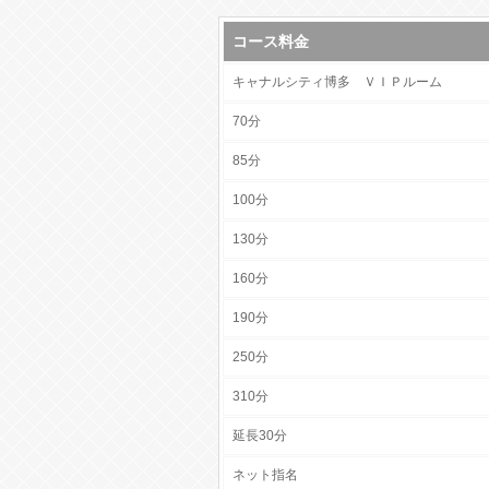
ン
コース料金
ズ
キャナルシティ博多 ＶＩＰルーム
ア
ロ
70分
マ
85分
MIZANI(ミ
100分
ザ
130分
ー
160分
ニ)
190分
の
250分
メ
310分
ニ
延長30分
ュ
ネット指名