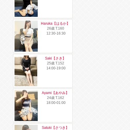
Haruka【はるか】
26歳
T
.160
12:30-16:30
Saki【さき】
25歳
T
.152
14:00-19:00
Ayami【あやみ】
24歳
T
.162
18:00-01:00
Satuki【さつき】